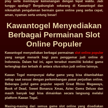
play serta membayar kemenangan dengan tepat waktu. Jadi
tunggu apalagi? Bergabunglah sekarang di Kawantogel dan
nikmatilah pengalaman bermain game online yang serba cepat,
aman, nyaman serta untung besar!
Kawantogel Menyediakan
Berbagai Permainan Slot
Online Populer
Kawantogel menyediakan berbagai permainan
slot online populer
yang sangat menarik bagi para penggemar judi online di
Indonesia. Dalam hal ini, agen tersebut memiliki koleksi game
terlengkap dan terbaik di antara situs-situs judi online lainnya.
Kawan Togel mempunyai daftar game yang bisa ditambahkan
setiap saat sesuai dengan perkembangan pasar perjudian online.
Beberapa judul game populer seperti Great Rhino Megaways,
Book of Dead, Sweet Bonanza Xmas, Aztec Gems Deluxe dan
masih banyak lagi bisa dimainkan secara langsung melalui
platform Kawan Togel.
Masing-masing dari semua game slot online yang disediakan