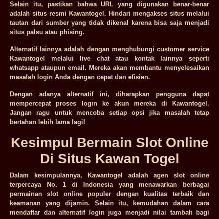
Selain itu, pastikan bahwa URL yang digunakan benar-benar
adalah situs resmi Kawantogel. Hindari mengakses situs melalui
tautan dari sumber yang tidak dikenal karena bisa saja menjadi
situs palsu atau phising.
Alternatif lainnya adalah dengan menghubungi customer service
Kawantogel melalui live chat atau kontak lainnya seperti
whatsapp ataupun email. Mereka akan membantu menyelesaikan
masalah login Anda dengan cepat dan efisien.
Dengan adanya alternatif ini, diharapkan pengguna dapat
mempercepat proses login ke akun mereka di Kawantogel.
Jangan ragu untuk mencoba setiap opsi jika masalah tetap
bertahan lebih lama lagi!
Kesimpul Bermain Slot Online
Di Situs Kawan Togel
Dalam kesimpulannya, Kawantogel adalah agen slot online
terpercaya No. 1 di Indonesia yang menawarkan berbagai
permainan slot online populer dengan kualitas terbaik dan
keamanan yang dijamin. Selain itu, kemudahan dalam cara
mendaftar dan alternatif login juga menjadi nilai tambah bagi