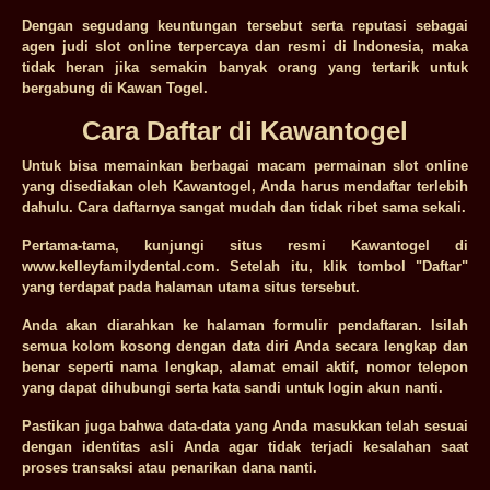
Dengan segudang keuntungan tersebut serta reputasi sebagai
agen judi slot online terpercaya dan resmi di Indonesia, maka
tidak heran jika semakin banyak orang yang tertarik untuk
bergabung di Kawan Togel.
Cara Daftar di Kawantogel
Untuk bisa memainkan berbagai macam permainan slot online
yang disediakan oleh Kawantogel, Anda harus mendaftar terlebih
dahulu. Cara daftarnya sangat mudah dan tidak ribet sama sekali.
Pertama-tama, kunjungi situs resmi Kawantogel di
www.kelleyfamilydental.com. Setelah itu, klik tombol "Daftar"
yang terdapat pada halaman utama situs tersebut.
Anda akan diarahkan ke halaman formulir pendaftaran. Isilah
semua kolom kosong dengan data diri Anda secara lengkap dan
benar seperti nama lengkap, alamat email aktif, nomor telepon
yang dapat dihubungi serta kata sandi untuk login akun nanti.
Pastikan juga bahwa data-data yang Anda masukkan telah sesuai
dengan identitas asli Anda agar tidak terjadi kesalahan saat
proses transaksi atau penarikan dana nanti.