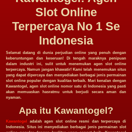
Slot Online
Terpercaya No 1 Se
Indonesia
Selamat datang di dunia perjudian online yang penuh dengan
keberuntungan dan keseruan! Di tengah maraknya penipuan
dalam industri ini, sulit untuk menemukan agen slot online
terpercaya. Namun jangan khawatir! Kami telah menemukan situs
yang dapat dipercaya dan menyediakan berbagai jenis permainan
slot online populer dengan kualitas terbaik. Mari kenalan dengan
Kawantogel, agen slot online nomor satu di Indonesia yang pasti
akan memuaskan hasratmu untuk berjudi secara aman dan
nyaman.
Apa itu Kawantogel?
Kawantogel
adalah agen slot online resmi dan terpercaya di
Indonesia. Situs ini menyediakan berbagai jenis permainan slot