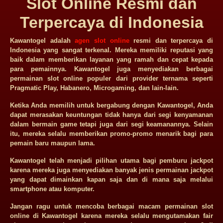
Slot Online Resmi dan
Terpercaya di Indonesia
Kawantogel adalah
agen slot online
resmi dan terpercaya di
Indonesia yang sangat terkenal. Mereka memiliki reputasi yang
baik dalam memberikan layanan yang ramah dan cepat kepada
para pemainnya. Kawantogel juga menyediakan berbagai
permainan slot online populer dari provider ternama seperti
Pragmatic Play, Habanero, Microgaming, dan lain-lain.
Ketika Anda memilih untuk bergabung dengan Kawantogel, Anda
dapat merasakan keuntungan tidak hanya dari segi kenyamanan
dalam bermain game tetapi juga dari segi keamanannya. Selain
itu, mereka selalu memberikan promo-promo menarik bagi para
pemain baru maupun lama.
Kawantogel telah menjadi pilihan utama bagi pemburu jackpot
karena mereka juga menyediakan banyak jenis permainan jackpot
yang dapat dimainkan kapan saja dan di mana saja melalui
smartphone atau komputer.
Jangan ragu untuk mencoba berbagai macam permainan slot
online di Kawantogel karena mereka selalu mengutamakan fair