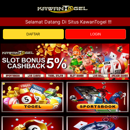
Selamat Datang Di Situs KawanTogel !!!
DAFTAR
LOGIN